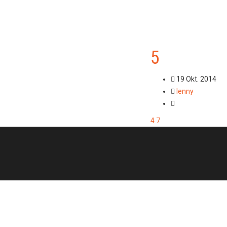
5
19 Okt. 2014
lenny
4
7